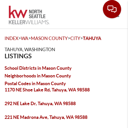
Toggle
>
>
>
>
INDEX
WA
MASON COUNTY
CITY
TAHUYA
TAHUYA, WASHINGTON
LISTINGS
School Districts in Mason County
Neighborhoods in Mason County
Postal Codes in Mason County
1170 NE Shoe Lake Rd, Tahuya, WA 98588
292 NE Lake Dr, Tahuya, WA 98588
221 NE Madrona Ave, Tahuya, WA 98588